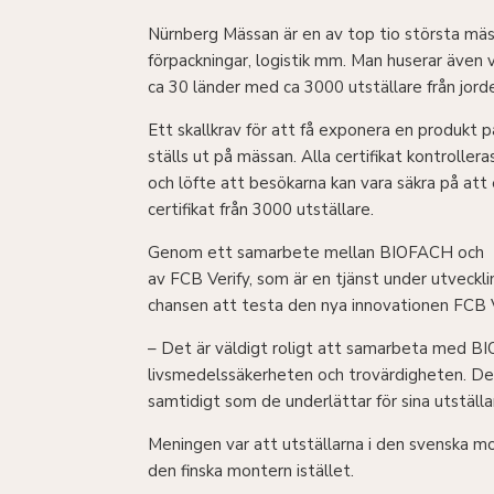
Nürnberg Mässan är en av top tio största mä
förpackningar, logistik mm. Man huserar även
ca 30 länder med ca 3000 utställare från jorde
Ett skallkrav för att få exponera en produkt p
ställs ut på mässan. Alla certifikat kontroll
och löfte att besökarna kan vara säkra på att
certifikat från 3000 utställare.
Genom ett samarbete mellan BIOFACH och
av FCB Verify, som är en tjänst under utvecklin
chansen att testa den nya innovationen FCB Ver
– Det är väldigt roligt att samarbeta med BIO
livsmedelssäkerheten och trovärdigheten. Det 
samtidigt som de underlättar för sina utställ
Meningen var att utställarna i den svenska mo
den finska montern istället.