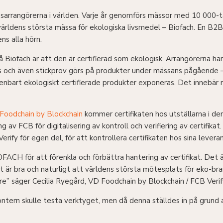
ssarrangörerna i världen. Varje år genomförs mässor med 10 000-
 världens största mässa för ekologiska livsmedel – Biofach. En B
ns alla hörn.
å Biofach är att den är certifierad som ekologisk. Arrangörerna ha
eras och även stickprov görs på produkter under mässans pågående –
 enbart ekologiskt certifierade produkter exponeras. Det innebär n
Foodchain by Blockchain
kommer certifikaten hos utställarna i d
g av FCB för digitalisering av kontroll och verifiering av certifik
ify för egen del, för att kontrollera certifikaten hos sina leveran
FACH för att förenkla och förbättra hantering av certifikat. Det ä
är bra och naturligt att världens största mötesplats för eko-brans
are” säger Cecilia Ryegård, VD Foodchain by Blockchain / FCB Verif
ntern skulle testa verktyget, men då denna ställdes in på grund a