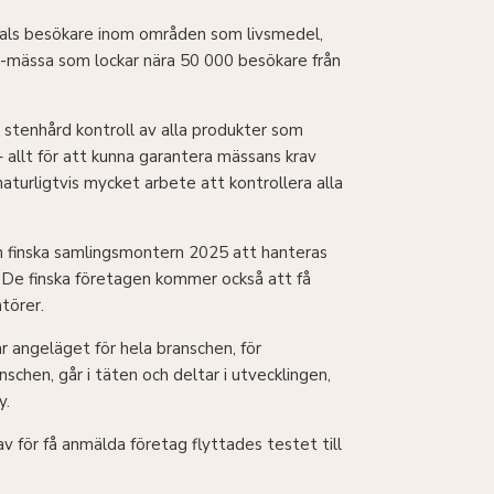
tals besökare inom områden som livsmedel,
2B-mässa som lockar nära 50 000 besökare från
r stenhård kontroll av alla produkter som
 allt för att kunna garantera mässans krav
aturligtvis mycket arbete att kontrollera alla
en finska samlingsmontern 2025 att hanteras
at. De finska företagen kommer också att få
törer.
r angeläget för hela branschen, för
chen, går i täten och deltar i utvecklingen,
y.
v för få anmälda företag flyttades testet till