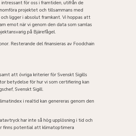
tressant för oss i framtiden, utifrån de
t genomföra projektet och tillsammans med
och ligger i absolut framkant. Vi hoppas att
r fram emot när vi genom den data som samlas
jektansvarig på Bjärefågel.
onor. Resterande del finansieras av Foodchain
amt att övriga kriterier för Svenskt Sigills
r betydelse för hur vi som certifiering kan
chef, Svenskt Sigill.
 klimatindex i realtid kan genereras genom den
atavtryck har inte så hög upplösning i tid och
är finns potential att klimatoptimera