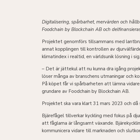
Digitalisering, spårbarhet, mervärden och håll
Foodchain by Blockchain AB och delfinansieras
Projektet genomförs tillsammans med lantbru
annat kopplingen till kontrollen av djurvälfä
klimatindex i realtid, en världsunik lösning i sig
– Det är jättekul att nu kunna dra igång proje
löser många av branschens utmaningar och kom
På köpet får vi spårbarheten att lämna vidare
grundare av Foodchain by Blockchain AB.
Projektet ska vara klart 31 mars 2023 och då s
Bjärefågel tillverkar kyckling med fokus på dj
att fåglarna är långsamt växande. Bjärekycklin
kommunicera vidare till marknaden och slutk