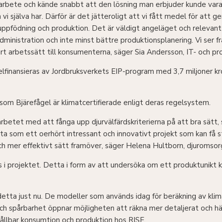
rbete och kände snabbt att den lösning man erbjuder kunde vara in
vi själva har. Därför är det jätteroligt att vi fått medel för at
ppfödning och produktion. Det är väldigt angeläget och relevant 
administration och inte minst bättre produktionsplanering. Vi se
rt arbetssätt till konsumenterna, säger Sia Andersson, IT- och pro
elfinansieras av Jordbruksverkets EIP-program med 3,7 miljoner kr
ersom Bjärefågel är klimatcertifierade enligt deras regelsystem.
rbetet med att fånga upp djurvälfärdskriterierna på att bra sätt, s
a som ett oerhört intressant och innovativt projekt som kan få sto
 mer effektivt sätt framöver, säger Helena Hultborn, djuromsorgs
as i projektet. Detta i form av att undersöka om ett produktunikt
e detta just nu. De modeller som används idag för beräkning av klim
g och spårbarhet öppnar möjligheten att räkna mer detaljerat och h
hållbar konsumtion och produktion hos RISE.