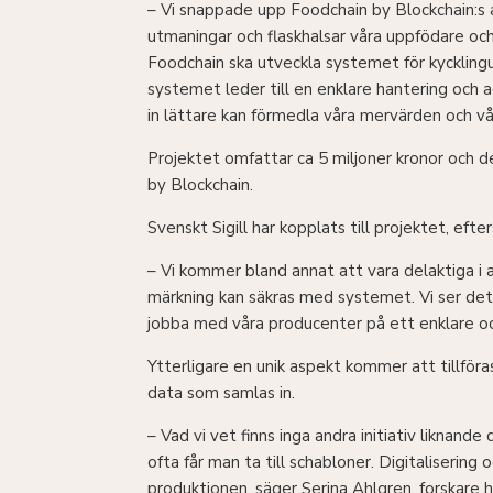
– Vi snappade upp Foodchain by Blockchain:s a
utmaningar och flaskhalsar våra uppfödare och 
Foodchain ska utveckla systemet för kycklingu
systemet leder till en enklare hantering och 
in lättare kan förmedla våra mervärden och vå
Projektet omfattar ca 5 miljoner kronor och d
by Blockchain.
Svenskt Sigill har kopplats till projektet, eft
– Vi kommer bland annat att vara delaktiga i a
märkning kan säkras med systemet. Vi ser dett
jobba med våra producenter på ett enklare och
Ytterligare en unik aspekt kommer att tillför
data som samlas in.
– Vad vi vet finns inga andra initiativ liknand
ofta får man ta till schabloner. Digitaliserin
produktionen, säger Serina Ahlgren, forskare 