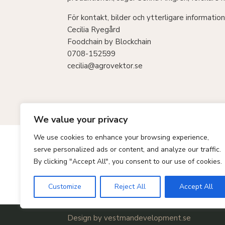
För kontakt, bilder och ytterligare information
Cecilia Ryegård
Foodchain by Blockchain
0708-152599
cecilia@agrovektor.se
We value your privacy
We use cookies to enhance your browsing experience,
serve personalized ads or content, and analyze our traffic.
By clicking "Accept All", you consent to our use of cookies.
←
Föregående inlägg: FCB letar ny produktä
Customize
Reject All
Accept All
Design by vestmandevelopment.se