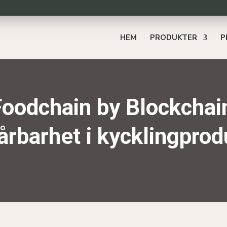
HEM
PRODUKTER
P
Foodchain by Blockchai
årbarhet i kycklingprod