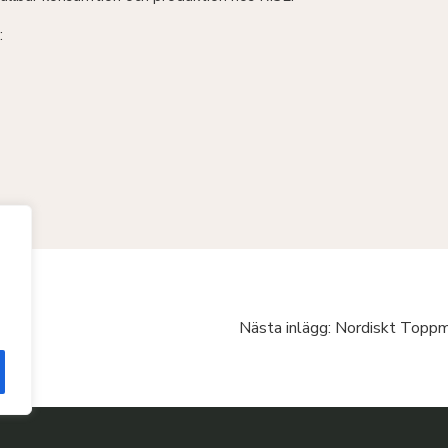
:
gare!
Nästa inlägg: Nordiskt Toppm